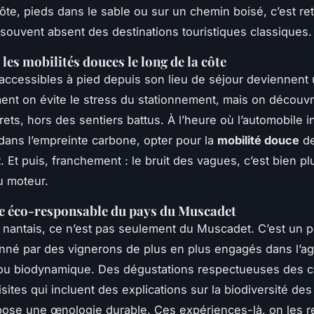
côte, pieds dans le sable ou sur un chemin boisé, c’est re
 souvent absent des destinations touristiques classiques.
 les mobilités douces le long de la côte
accessibles à pied depuis son lieu de séjour deviennent 
nt on évite le stress du stationnement, mais on découv
ets, hors des sentiers battus. À l’heure où l’automobile i
dans l’empreinte carbone, opter pour la
mobilité douce
de
t. Et puis, franchement : le bruit des vagues, c’est bien p
u moteur.
e éco-responsable du pays du Muscadet
 nantais, ce n’est pas seulement du Muscadet. C’est un 
onné par des vignerons de plus en plus engagés dans l’ag
ou biodynamique. Des dégustations respectueuses des cy
isites qui incluent des explications sur la biodiversité des 
ose une œnologie durable. Ces expériences-là, on les re