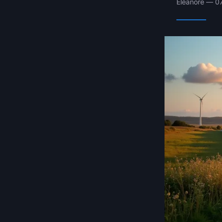
Éléanore — 07