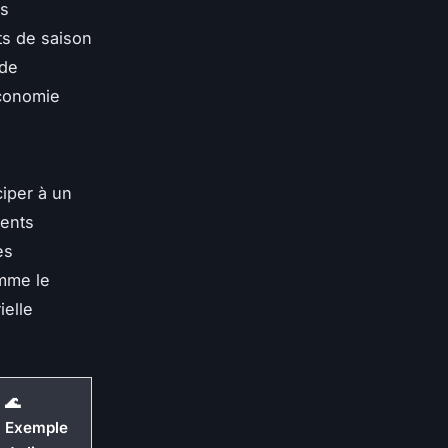
es
ts de saison
 de
économie
ciper à un
ments
es
mme le
ielle
🌊
Exemple