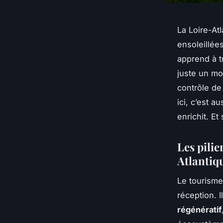
La Loire-At
ensoleillées
apprend à t
juste un mo
contrôle de
ici, c’est 
enrichit. Et
Les pili
Atlantiq
Le tourism
réception. I
régénératif