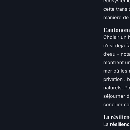
écosystèmes
cette transi
manière de 
L'autonomi
Choisir un 
c’est déjà 
d’eau - not
montrent un
mer où les 
privation : 
naturels. P
séjourner d
concilier c
La résilien
La
résilien