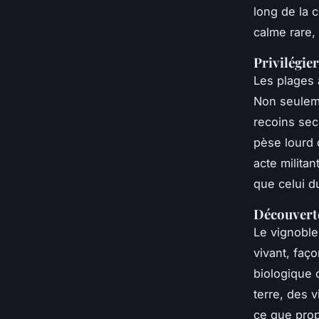
long de la 
calme rare,
Privilégier
Les plages 
Non seuleme
recoins secr
pèse lourd 
acte militan
que celui d
Découvert
Le vignoble
vivant, faç
biologique 
terre, des v
ce que prop