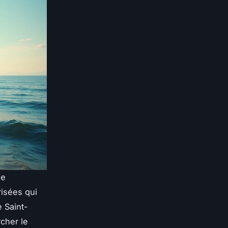
me
risées qui
e Saint-
rcher le