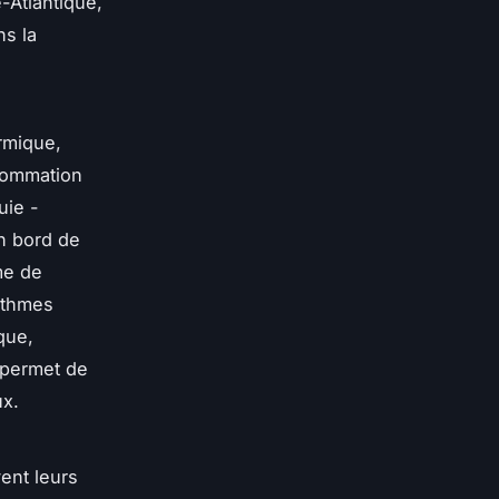
-Atlantique,
ns la
rmique,
nsommation
uie -
n bord de
me de
rythmes
que,
permet de
ux.
vent leurs