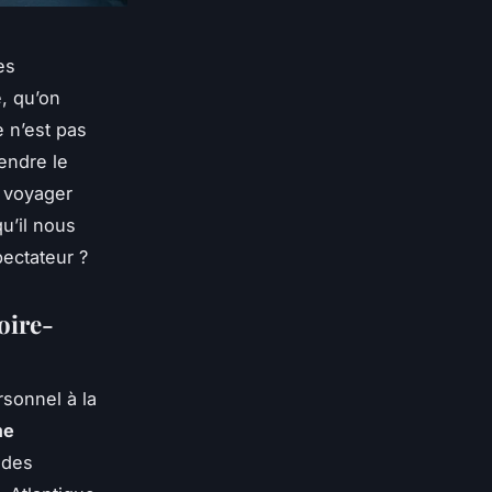
es
e, qu’on
 n’est pas
endre le
, voyager
u’il nous
pectateur ?
oire-
sonnel à la
me
 des