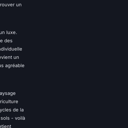
trouver un
un luxe.
re des
ndividuelle
vient un
lus agréable
paysage
riculture
cles de la
sols - voilà
tient