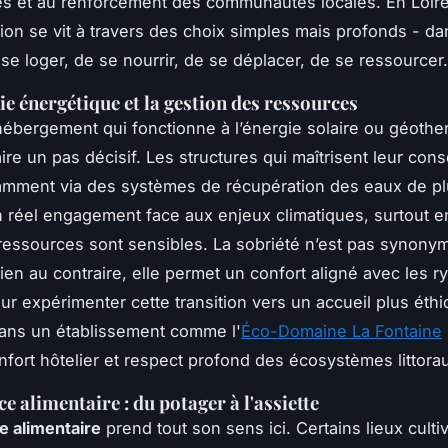
 et au renforcement des communautés locales. En Loire
tion se vit à travers des choix simples mais profonds - da
se loger, de se nourrir, de se déplacer, de se ressourcer.
e énergétique et la gestion des ressources
hébergement qui fonctionne à l’énergie solaire ou géothe
faire un pas décisif. Les structures qui maîtrisent leur co
amment via des systèmes de récupération des eaux de pl
 réel engagement face aux enjeux climatiques, surtout e
ressources sont sensibles. La sobriété n’est pas synony
bien au contraire, elle permet un confort aligné avec les 
our expérimenter cette transition vers un accueil plus éthi
ans un établissement comme l'
Éco-Domaine La Fontaine
onfort hôtelier et respect profond des écosystèmes littora
ce alimentaire : du potager à l'assiette
ce alimentaire
prend tout son sens ici. Certains lieux culti