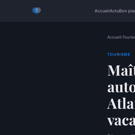
Accueil
Actu
Bon pla
Accueil
›
Touri
TOURISME
Maît
aut
Atla
vac