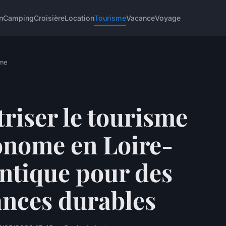
n
Camping
Croisière
Location
Tourisme
Vacance
Voyage
sme
riser le tourisme
onome en Loire-
ntique pour des
ances durables