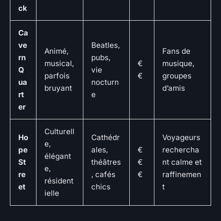
ck
Ca
ve
Beatles,
Animé,
Fans de
rn
pubs,
musical,
€
musique,
Q
vie
parfois
€
groupes
ua
nocturn
bruyant
d’amis
rt
e
er
Culturell
Ho
Cathédr
Voyageurs
e,
pe
ales,
€
rechercha
élégant
St
théâtres
€
nt calme et
e,
re
, cafés
€
raffinemen
résident
et
chics
t
ielle