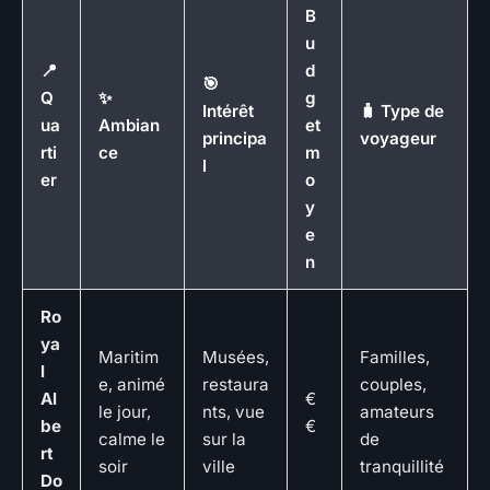
B
u
📍
d
🎯
Q
✨
g
Intérêt
🧳 Type de
ua
Ambian
et
principa
voyageur
rti
ce
m
l
er
o
y
e
n
Ro
ya
Maritim
Musées,
Familles,
l
e, animé
restaura
couples,
Al
€
le jour,
nts, vue
amateurs
be
€
calme le
sur la
de
rt
soir
ville
tranquillité
Do